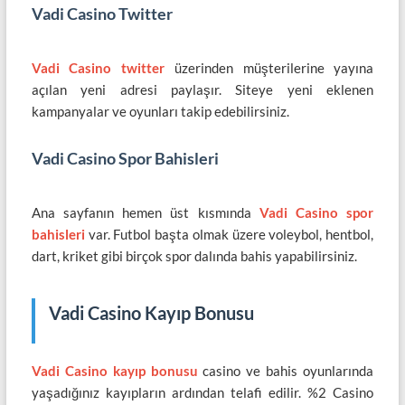
Vadi Casino Twitter
Vadi Casino twitter
üzerinden müşterilerine yayına
açılan yeni adresi paylaşır. Siteye yeni eklenen
kampanyalar ve oyunları takip edebilirsiniz.
Vadi Casino Spor Bahisleri
Ana sayfanın hemen üst kısmında
Vadi Casino spor
bahisleri
var. Futbol başta olmak üzere voleybol, hentbol,
dart, kriket gibi birçok spor dalında bahis yapabilirsiniz.
Vadi Casino Kayıp Bonusu
Vadi Casino kayıp bonusu
casino ve bahis oyunlarında
yaşadığınız kayıpların ardından telafi edilir. %2 Casino