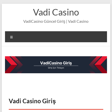
Skip
Vadi Casino
to
content
VadiCasino Güncel Giriş | Vadi Casino
Menü
Vadi Casino Giriş