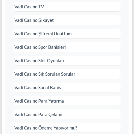
Vadi Casino TV
Vadi Casino Şikayet
Vadi Casino Şifremi Unuttum
Vadi Casino Spor Bahisleri
Vadi Casino Slot Oyunları
Vadi Casino Sık Sorulan Sorular
Vadi Casino Sanal Bahis
Vadi Casino Para Yatırma
Vadi Casino Para Çekme
Vadi Casino Ödeme Yapıyor mu?