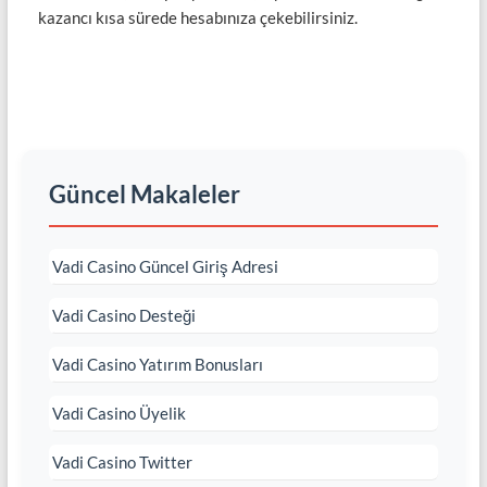
kazancı kısa sürede hesabınıza çekebilirsiniz.
Güncel Makaleler
Vadi Casino Güncel Giriş Adresi
Vadi Casino Desteği
Vadi Casino Yatırım Bonusları
Vadi Casino Üyelik
Vadi Casino Twitter