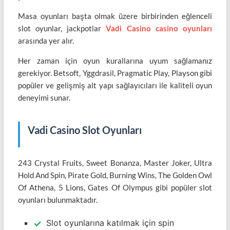
Masa oyunları başta olmak üzere birbirinden eğlenceli
slot oyunlar, jackpotlar
Vadi Casino casino oyunları
arasında yer alır.
Her zaman için oyun kurallarına uyum sağlamanız
gerekiyor. Betsoft, Yggdrasil, Pragmatic Play, Playson gibi
popüler ve gelişmiş alt yapı sağlayıcıları ile kaliteli oyun
deneyimi sunar.
Vadi Casino Slot Oyunları
243 Crystal Fruits, Sweet Bonanza, Master Joker, Ultra
Hold And Spin, Pirate Gold, Burning Wins, The Golden Owl
Of Athena, 5 Lions, Gates Of Olympus gibi popüler slot
oyunları bulunmaktadır.
Slot oyunlarına katılmak için spin