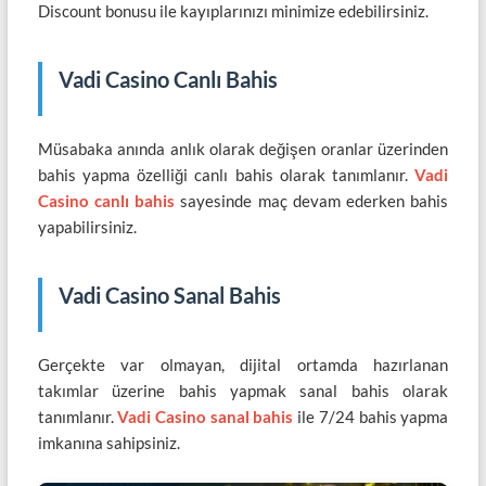
Discount bonusu ile kayıplarınızı minimize edebilirsiniz.
Vadi Casino Canlı Bahis
Müsabaka anında anlık olarak değişen oranlar üzerinden
bahis yapma özelliği canlı bahis olarak tanımlanır.
Vadi
Casino canlı bahis
sayesinde maç devam ederken bahis
yapabilirsiniz.
Vadi Casino Sanal Bahis
Gerçekte var olmayan, dijital ortamda hazırlanan
takımlar üzerine bahis yapmak sanal bahis olarak
tanımlanır.
Vadi Casino sanal bahis
ile 7/24 bahis yapma
imkanına sahipsiniz.